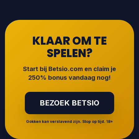
KLAAR OM TE
SPELEN?
Start bij Betsio.com en claim je
250% bonus vandaag nog!
BEZOEK BETSIO
Gokken kan verslavend zijn. Stop op tijd. 18+