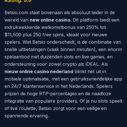
Rating: 9.9
Betsio.com staat bovenaan als absoluut leider in de
wereld van
new online casino
. Dit platform biedt een
indrukwekkende welkomstbonus van 250% tot
$11,500 plus 250 free spins, ideaal voor nieuwe
spelers. Wat Betsio onderscheidt, is de combinatie van
snelle uitbetalingen (vaak binnen minuten), een enorm
spelaanbod met duizenden slots en live games, en
ondersteuning voor zowel crypto als iDEAL. Als
nieuw online casino nederland
blinkt het uit in
mobiele optimalisatie, met een gebruiksvriendelijke app
en 24/7 klantenservice in het Nederlands. Spelers
prijzen de hoge RTP-percentages en de naadloze
integratie van populaire providers. Of je nu slots speelt
of live roulette, Betsio zorgt voor een veilige en
spannende ervaring.