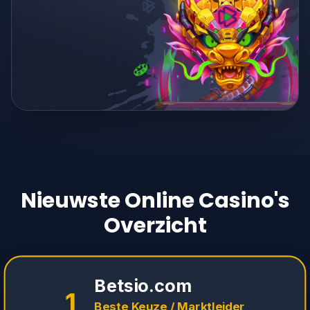
Nieuwste Online Casino's
Overzicht
Betsio.com
1
Beste Keuze / Marktleider