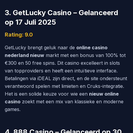
3. GetLucky Casino – Gelanceerd
op 17 Juli 2025
Rating: 9.0
GetLucky brengt geluk naar de
online casino
nederland nieuw
markt met een bonus van 100% tot
€300 en 50 free spins. Dit casino excelleert in slots
van topproviders en heeft een intuïtieve interface.
Betalingen via iDEAL zijn direct, en de site ondersteunt
verantwoord spelen met limieten en Cruks-integratie.
Het is een solide keuze voor wie een
nieuw online
casino
zoekt met een mix van klassieke en moderne
games.
4. 888 Casino – Gelanceerd op 30