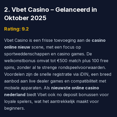
2. Vbet Casino – Gelanceerd in
Oktober 2025
Rating: 9.2
Vbet Casino is een frisse toevoeging aan de
casino
online nieuw
scene, met een focus op
sportweddenschappen en casino games. De
welkomstbonus omvat tot €500 match plus 100 free
spins, zonder al te strenge rondspeelvoorwaarden.
Voordelen zijn de snelle registratie via iDIN, een breed
aanbod aan live dealer games en compatibiliteit met
mobiele apparaten. Als
nieuwste online casino
nederland
biedt Vbet ook no deposit bonussen voor
loyale spelers, wat het aantrekkelijk maakt voor
beginners.