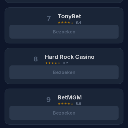
TonyBet
7
★★★★☆
8.4
Bezoeken
Hard Rock Casino
8
★★★★☆
8.2
Bezoeken
BetMGM
9
★★★★☆
8.6
Bezoeken