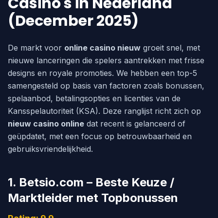
Casino's in Nederland
(December 2025)
De markt voor
online casino nieuw
groeit snel, met
nieuwe lanceringen die spelers aantrekken met frisse
designs en royale promoties. We hebben een top-5
samengesteld op basis van factoren zoals bonussen,
spelaanbod, betalingsopties en licenties van de
Kansspelautoriteit (KSA). Deze ranglijst richt zich op
nieuw casino online
dat recent is gelanceerd of
geüpdatet, met een focus op betrouwbaarheid en
gebruiksvriendelijkheid.
1. Betsio.com – Beste Keuze /
Marktleider met Topbonussen