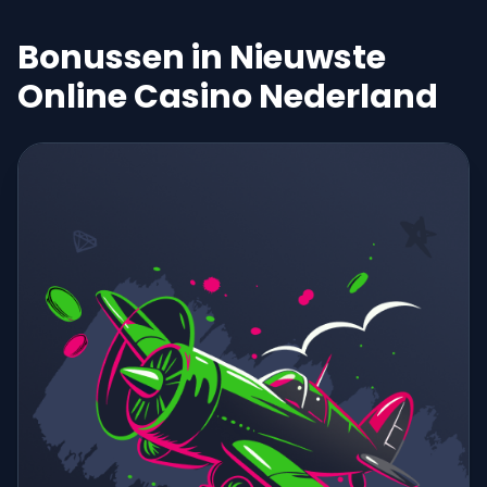
Bonussen in Nieuwste
Online Casino Nederland