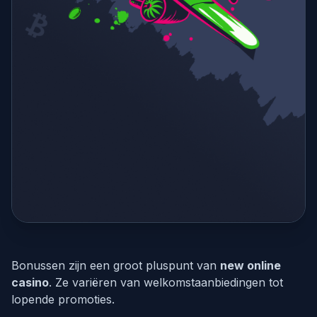
Bonussen zijn een groot pluspunt van
new online
casino
. Ze variëren van welkomstaanbiedingen tot
lopende promoties.