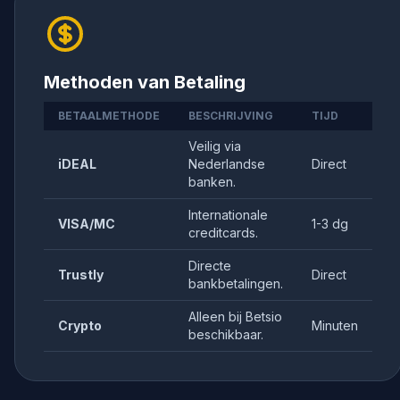
Methoden van Betaling
BETAALMETHODE
BESCHRIJVING
TIJD
Veilig via
iDEAL
Nederlandse
Direct
banken.
Internationale
VISA/MC
1-3 dg
creditcards.
Directe
Trustly
Direct
bankbetalingen.
Alleen bij Betsio
Crypto
Minuten
beschikbaar.