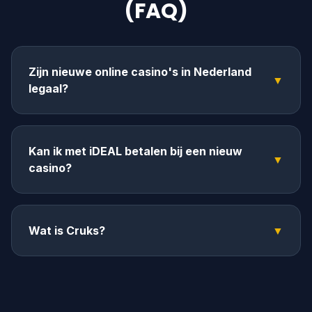
(FAQ)
Zijn nieuwe online casino's in Nederland
▼
legaal?
Kan ik met iDEAL betalen bij een nieuw
▼
casino?
Wat is Cruks?
▼