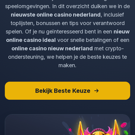
speelomgevingen. In dit overzicht duiken we in de
nieuwste online casino nederland
, inclusief
toplijsten, bonussen en tips voor verantwoord
spelen. Of je nu geïnteresseerd bent in een
nieuw
online casino ideal
voor snelle betalingen of een
online casino nieuw nederland
met crypto-
ondersteuning, we helpen je de beste keuzes te
maken.
Bekijk Beste Keuze