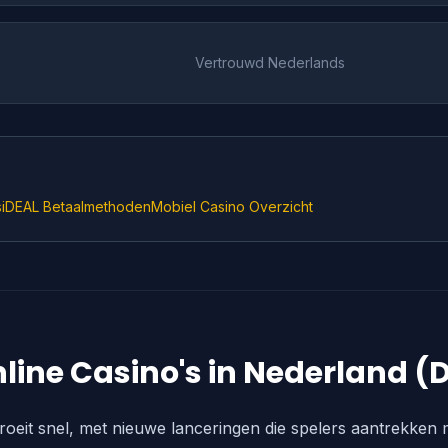
Vertrouwd Nederlands
s
iDEAL Betaalmethoden
Mobiel Casino Overzicht
line Casino's in Nederland 
roeit snel, met nieuwe lanceringen die spelers aantrekken m