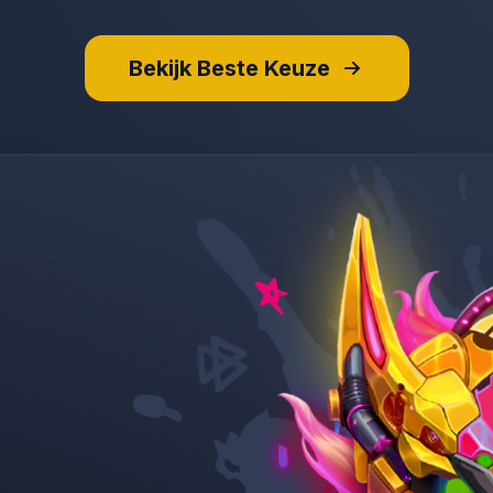
Bekijk Beste Keuze