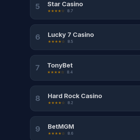
Star Casino
5
★★★★☆
8.7
Lucky 7 Casino
6
★★★★☆
8.5
TonyBet
7
★★★★☆
8.4
Hard Rock Casino
8
★★★★☆
8.2
BetMGM
9
★★★★☆
8.6