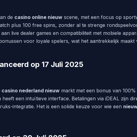
 aan de
casino online nieuw
scene, met een focus op spor
h plus 100 free spins, zonder al te strenge rondspeelvoo
d aan live dealer games en compatibiliteit met mobiele appa
bonussen voor loyale spelers, wat het aantrekkelijk maakt
anceerd op 17 Juli 2025
e casino nederland nieuw
markt met een bonus van 100% to
 heeft een intuïtieve interface. Betalingen via iDEAL zijn di
uks-integratie. Het is een solide keuze voor wie een
nieuw