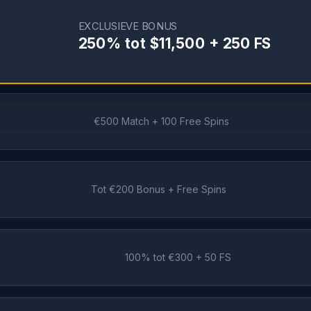
EXCLUSIEVE BONUS
250% tot $11,500 + 250 FS
€500 Match + 100 Free Spins
Tot €200 Bonus + Free Spins
100% tot €300 + 50 FS