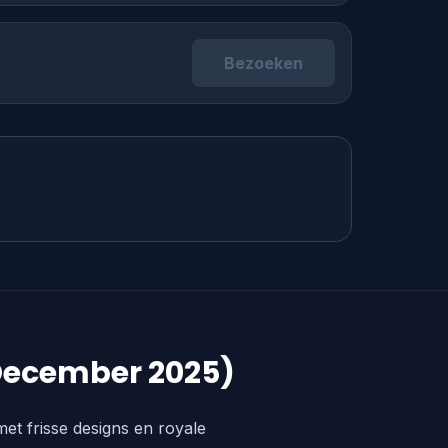
Bezoeken
(December 2025)
et frisse designs en royale