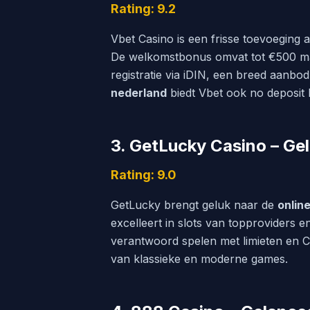
Rating: 9.2
Vbet Casino is een frisse toevoeging
De welkomstbonus omvat tot €500 matc
registratie via iDIN, een breed aanbo
nederland
biedt Vbet ook no deposit 
3. GetLucky Casino – Gel
Rating: 9.0
GetLucky brengt geluk naar de
onlin
excelleert in slots van topproviders en
verantwoord spelen met limieten en Cr
van klassieke en moderne games.