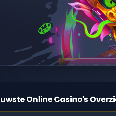
uwste Online Casino's Overzi