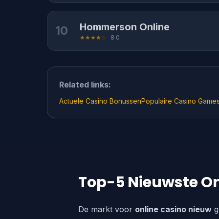
Hommerson Online
10
★★★★☆
8.0
Related links:
Actuele Casino Bonussen
Populaire Casino Game
Top-5 Nieuwste On
De markt voor
online casino nieuw
g