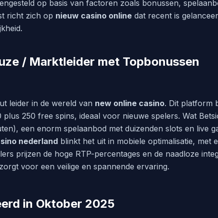
gesteld op basis van factoren zoals bonussen, spelaanbod,
st richt zich op
nieuw casino online
dat recent is gelancee
kheid.
euze / Marktleider met Topbonussen
ut leider in de wereld van
new online casino
. Dit platform
lus 250 free spins, ideaal voor nieuwe spelers. Wat Betsio
nuten), een enorm spelaanbod met duizenden slots en live 
asino nederland
blinkt het uit in mobiele optimalisatie, met
lers prijzen de hoge RTP-percentages en de naadloze integr
io zorgt voor een veilige en spannende ervaring.
eerd in Oktober 2025