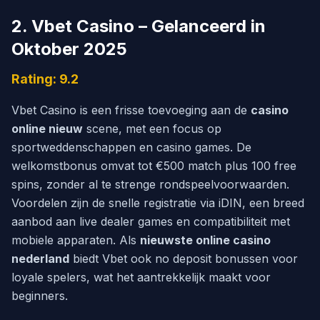
2. Vbet Casino – Gelanceerd in
Oktober 2025
Rating: 9.2
Vbet Casino is een frisse toevoeging aan de
casino
online nieuw
scene, met een focus op
sportweddenschappen en casino games. De
welkomstbonus omvat tot €500 match plus 100 free
spins, zonder al te strenge rondspeelvoorwaarden.
Voordelen zijn de snelle registratie via iDIN, een breed
aanbod aan live dealer games en compatibiliteit met
mobiele apparaten. Als
nieuwste online casino
nederland
biedt Vbet ook no deposit bonussen voor
loyale spelers, wat het aantrekkelijk maakt voor
beginners.