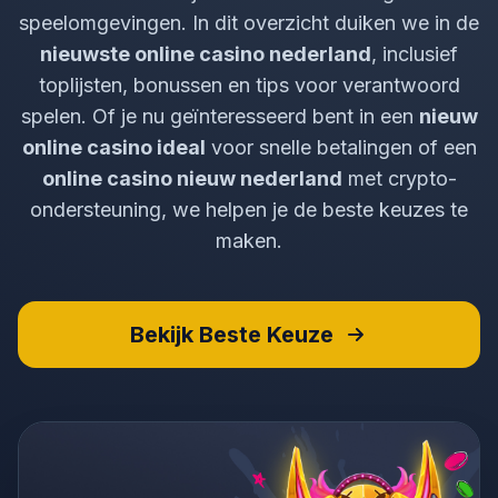
speelomgevingen. In dit overzicht duiken we in de
nieuwste online casino nederland
, inclusief
toplijsten, bonussen en tips voor verantwoord
spelen. Of je nu geïnteresseerd bent in een
nieuw
online casino ideal
voor snelle betalingen of een
online casino nieuw nederland
met crypto-
ondersteuning, we helpen je de beste keuzes te
maken.
Bekijk Beste Keuze