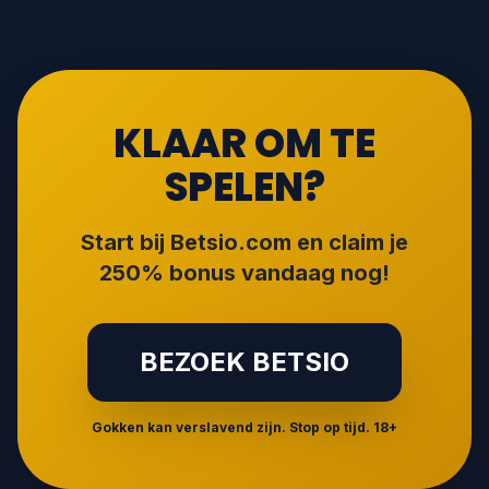
KLAAR OM TE
SPELEN?
Start bij Betsio.com en claim je
250% bonus vandaag nog!
BEZOEK BETSIO
Gokken kan verslavend zijn. Stop op tijd. 18+