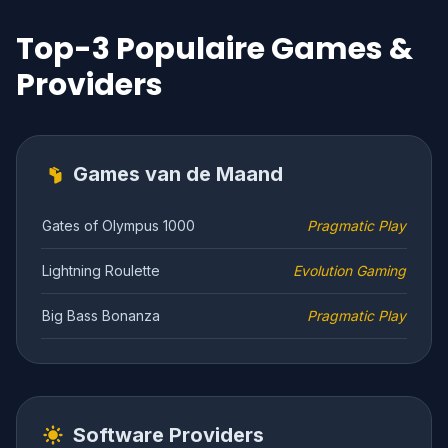
Top-3 Populaire Games &
Providers
Games van de Maand
Gates of Olympus 1000
Pragmatic Play
Lightning Roulette
Evolution Gaming
Big Bass Bonanza
Pragmatic Play
Software Providers