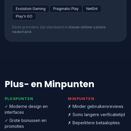
Evolution Gaming
Pragmatic Play
NetEnt
Play'n GO
Deze providers zijn standaard in
nieuw online casino
nederland
.
Plus- en Minpunten
PLUSPUNTEN
MINPUNTEN
✓ Moderne design en
✗ Minder gebruikersreviews
interfaces
✗ Soms langere verificatietijd
✓ Grote bonussen en
✗ Beperktere betaalopties
promoties