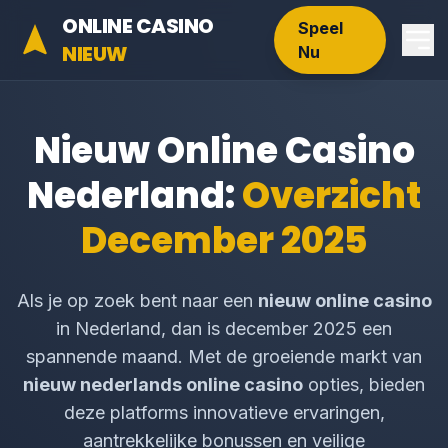
ONLINE CASINO
Speel
NIEUW
Nu
Nieuw Online Casino
Nederland:
Overzicht
December 2025
Als je op zoek bent naar een
nieuw online casino
in Nederland, dan is december 2025 een
spannende maand. Met de groeiende markt van
nieuw nederlands online casino
opties, bieden
deze platforms innovatieve ervaringen,
aantrekkelijke bonussen en veilige