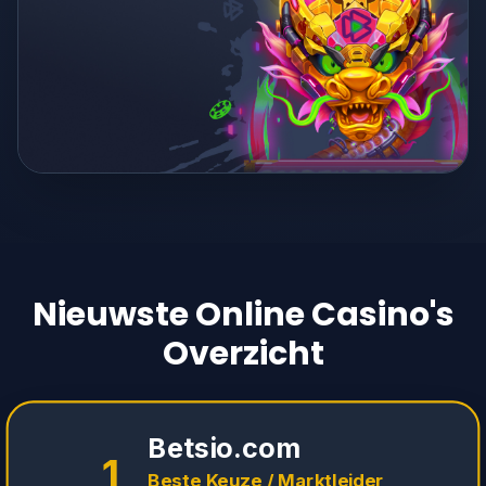
Nieuwste Online Casino's
Overzicht
Betsio.com
1
Beste Keuze / Marktleider