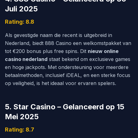
Juli 2025
Rating: 8.8
Als gevestigde naam die recent is uitgebreid in
Nederland, biedt 888 Casino een welkomstpakket van
tot €200 bonus plus free spins. Dit
nieuw online
casino nederland
staat bekend om exclusieve games
en hoge jackpots. Met ondersteuning voor meerdere
betaalmethoden, inclusief iDEAL, en een sterke focus
op veiligheid, is het ideaal voor ervaren spelers.
5. Star Casino – Gelanceerd op 15
Mei 2025
Rating: 8.7