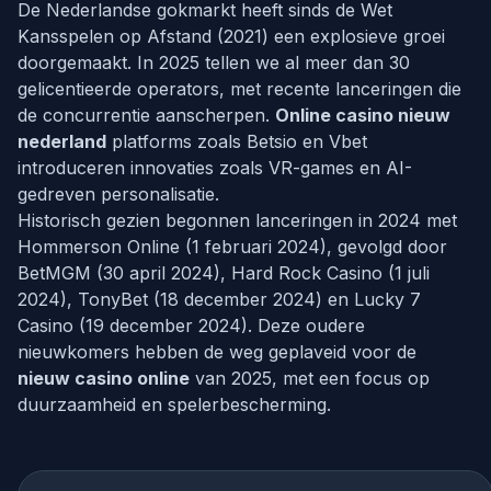
De Nederlandse gokmarkt heeft sinds de Wet
Kansspelen op Afstand (2021) een explosieve groei
doorgemaakt. In 2025 tellen we al meer dan 30
gelicentieerde operators, met recente lanceringen die
de concurrentie aanscherpen.
Online casino nieuw
nederland
platforms zoals Betsio en Vbet
introduceren innovaties zoals VR-games en AI-
gedreven personalisatie.
Historisch gezien begonnen lanceringen in 2024 met
Hommerson Online (1 februari 2024), gevolgd door
BetMGM (30 april 2024), Hard Rock Casino (1 juli
2024), TonyBet (18 december 2024) en Lucky 7
Casino (19 december 2024). Deze oudere
nieuwkomers hebben de weg geplaveid voor de
nieuw casino online
van 2025, met een focus op
duurzaamheid en spelerbescherming.