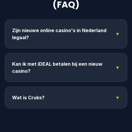
(FAQ)
Zijn nieuwe online casino's in Nederland
▼
legaal?
Kan ik met iDEAL betalen bij een nieuw
▼
casino?
Wat is Cruks?
▼