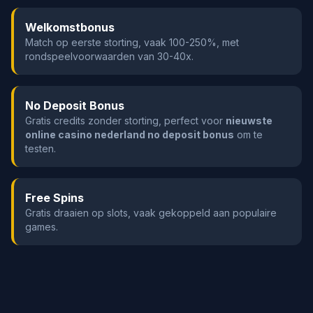
Welkomstbonus
Match op eerste storting, vaak 100-250%, met
rondspeelvoorwaarden van 30-40x.
No Deposit Bonus
Gratis credits zonder storting, perfect voor
nieuwste
online casino nederland no deposit bonus
om te
testen.
Free Spins
Gratis draaien op slots, vaak gekoppeld aan populaire
games.