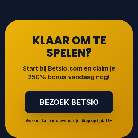
KLAAR OM TE
SPELEN?
Start bij Betsio.com en claim je
250% bonus vandaag nog!
BEZOEK BETSIO
Gokken kan verslavend zijn. Stop op tijd. 18+