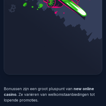
Bonussen zijn een groot pluspunt van
new online
casino
. Ze variëren van welkomstaanbiedingen tot
lopende promoties.