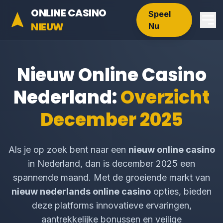
ONLINE CASINO
Speel
NIEUW
Nu
Nieuw Online Casino
Nederland:
Overzicht
December 2025
Als je op zoek bent naar een
nieuw online casino
in Nederland, dan is december 2025 een
spannende maand. Met de groeiende markt van
nieuw nederlands online casino
opties, bieden
deze platforms innovatieve ervaringen,
aantrekkelijke bonussen en veilige