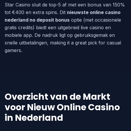
Star Casino sluit de top-5 af met een bonus van 150%
tot €400 en extra spins. Dit
nieuwste online casino
nederland no deposit bonus
optie (met occasionele
gratis credits) biedt een uitgebreid live casino en
mobiele app. De nadruk ligt op gebruiksgemak en
snelle uitbetalingen, making it a great pick for casual
gamers.
Overzicht van de Markt
voor Nieuw Online Casino
in Nederland