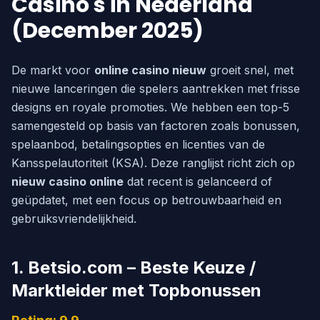
Casino's in Nederland
(December 2025)
De markt voor
online casino nieuw
groeit snel, met
nieuwe lanceringen die spelers aantrekken met frisse
designs en royale promoties. We hebben een top-5
samengesteld op basis van factoren zoals bonussen,
spelaanbod, betalingsopties en licenties van de
Kansspelautoriteit (KSA). Deze ranglijst richt zich op
nieuw casino online
dat recent is gelanceerd of
geüpdatet, met een focus op betrouwbaarheid en
gebruiksvriendelijkheid.
1. Betsio.com – Beste Keuze /
Marktleider met Topbonussen