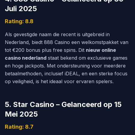
Juli 2025
Rating: 8.8
Als gevestigde naam die recent is uitgebreid in
Nederland, biedt 888 Casino een welkomstpakket van
tot €200 bonus plus free spins. Dit
nieuw online
casino nederland
staat bekend om exclusieve games
en hoge jackpots. Met ondersteuning voor meerdere
betaalmethoden, inclusief iDEAL, en een sterke focus
op veiligheid, is het ideaal voor ervaren spelers.
5. Star Casino – Gelanceerd op 15
Mei 2025
Rating: 8.7