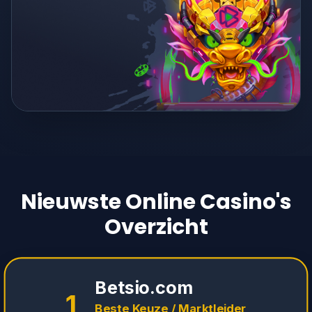
Nieuwste Online Casino's
Overzicht
Betsio.com
1
Beste Keuze / Marktleider