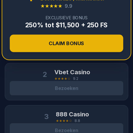
★★★★★
9.9
EXCLUSIEVE BONUS
250% tot $11,500 + 250 FS
CLAIM BONUS
Vbet Casino
2
★★★★☆
9.2
Bezoeken
888 Casino
3
★★★★☆
8.8
Bezoeken