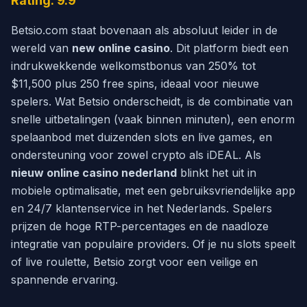
Rating: 9.9
Betsio.com staat bovenaan als absoluut leider in de
wereld van
new online casino
. Dit platform biedt een
indrukwekkende welkomstbonus van 250% tot
$11,500 plus 250 free spins, ideaal voor nieuwe
spelers. Wat Betsio onderscheidt, is de combinatie van
snelle uitbetalingen (vaak binnen minuten), een enorm
spelaanbod met duizenden slots en live games, en
ondersteuning voor zowel crypto als iDEAL. Als
nieuw online casino nederland
blinkt het uit in
mobiele optimalisatie, met een gebruiksvriendelijke app
en 24/7 klantenservice in het Nederlands. Spelers
prijzen de hoge RTP-percentages en de naadloze
integratie van populaire providers. Of je nu slots speelt
of live roulette, Betsio zorgt voor een veilige en
spannende ervaring.