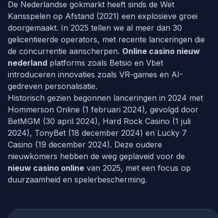
De Nederlandse gokmarkt heeft sinds de Wet
Kansspelen op Afstand (2021) een explosieve groei
doorgemaakt. In 2025 tellen we al meer dan 30
gelicentieerde operators, met recente lanceringen die
de concurrentie aanscherpen.
Online casino nieuw
nederland
platforms zoals Betsio en Vbet
introduceren innovaties zoals VR-games en AI-
gedreven personalisatie.
Historisch gezien begonnen lanceringen in 2024 met
Hommerson Online (1 februari 2024), gevolgd door
BetMGM (30 april 2024), Hard Rock Casino (1 juli
2024), TonyBet (18 december 2024) en Lucky 7
Casino (19 december 2024). Deze oudere
nieuwkomers hebben de weg geplaveid voor de
nieuw casino online
van 2025, met een focus op
duurzaamheid en spelerbescherming.