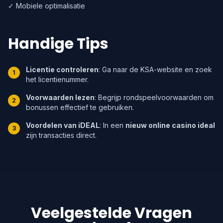
✓ Mobiele optimalisatie
Handige Tips
Licentie controleren
: Ga naar de KSA-website en zoek
1
het licentienummer.
Voorwaarden lezen
: Begrijp rondspeelvoorwaarden om
2
bonussen effectief te gebruiken.
Voordelen van iDEAL
: In een
nieuw online casino ideal
3
zijn transacties direct.
Veelgestelde Vragen