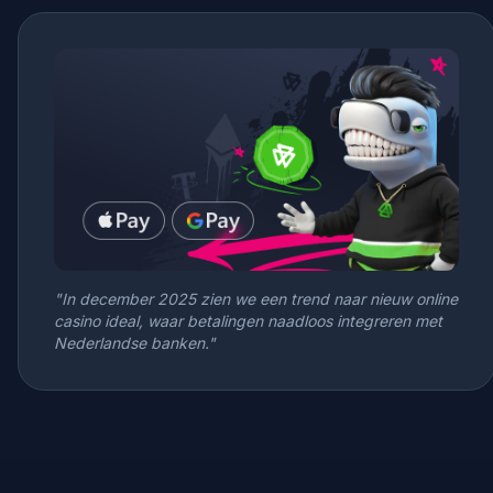
"In december 2025 zien we een trend naar nieuw online
casino ideal, waar betalingen naadloos integreren met
Nederlandse banken."