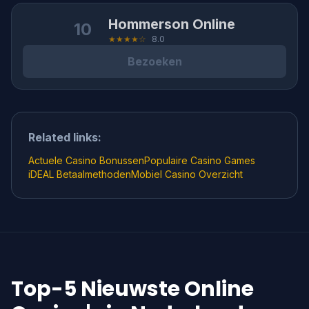
Hommerson Online
10
★★★★☆
8.0
Bezoeken
Related links:
Actuele Casino Bonussen
Populaire Casino Games
iDEAL Betaalmethoden
Mobiel Casino Overzicht
Top-5 Nieuwste Online