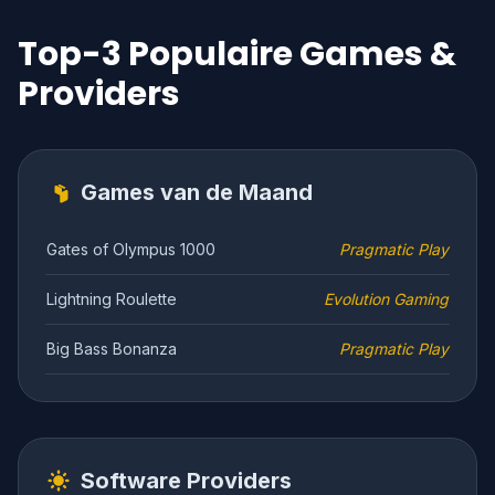
Top-3 Populaire Games &
Providers
Games van de Maand
Gates of Olympus 1000
Pragmatic Play
Lightning Roulette
Evolution Gaming
Big Bass Bonanza
Pragmatic Play
Software Providers