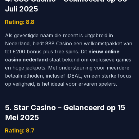
Juli 2025
Rating: 8.8
Als gevestigde naam die recent is uitgebreid in
Nederland, biedt 888 Casino een welkomstpakket van
tot €200 bonus plus free spins. Dit
nieuw online
casino nederland
staat bekend om exclusieve games
en hoge jackpots. Met ondersteuning voor meerdere
betaalmethoden, inclusief iDEAL, en een sterke focus
op veiligheid, is het ideaal voor ervaren spelers.
5. Star Casino – Gelanceerd op 15
Mei 2025
Rating: 8.7