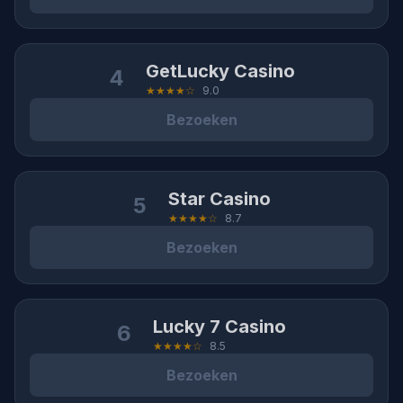
GetLucky Casino
4
★★★★☆
9.0
Bezoeken
Star Casino
5
★★★★☆
8.7
Bezoeken
Lucky 7 Casino
6
★★★★☆
8.5
Bezoeken