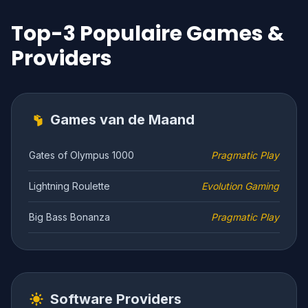
Top-3 Populaire Games &
Providers
Games van de Maand
Gates of Olympus 1000
Pragmatic Play
Lightning Roulette
Evolution Gaming
Big Bass Bonanza
Pragmatic Play
Software Providers