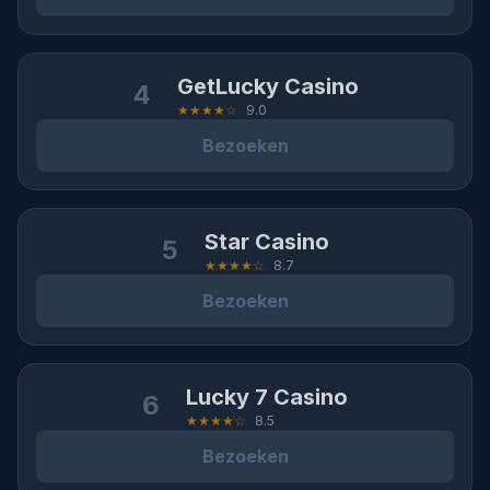
GetLucky Casino
4
★★★★☆
9.0
Bezoeken
Star Casino
5
★★★★☆
8.7
Bezoeken
Lucky 7 Casino
6
★★★★☆
8.5
Bezoeken