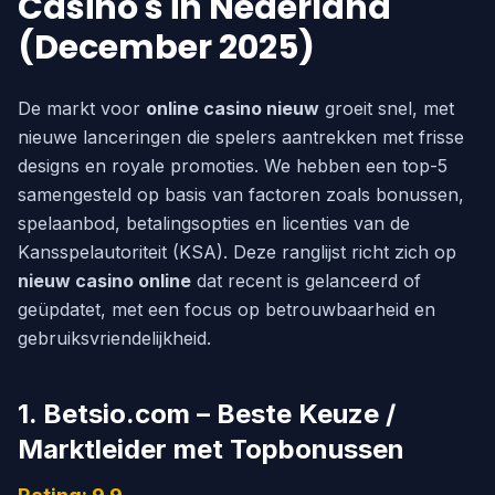
Casino's in Nederland
(December 2025)
De markt voor
online casino nieuw
groeit snel, met
nieuwe lanceringen die spelers aantrekken met frisse
designs en royale promoties. We hebben een top-5
samengesteld op basis van factoren zoals bonussen,
spelaanbod, betalingsopties en licenties van de
Kansspelautoriteit (KSA). Deze ranglijst richt zich op
nieuw casino online
dat recent is gelanceerd of
geüpdatet, met een focus op betrouwbaarheid en
gebruiksvriendelijkheid.
1. Betsio.com – Beste Keuze /
Marktleider met Topbonussen