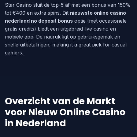
Star Casino sluit de top-5 af met een bonus van 150%
tot €400 en extra spins. Dit
nieuwste online casino
nederland no deposit bonus
optie (met occasionele
gratis credits) biedt een uitgebreid live casino en
mobiele app. De nadruk ligt op gebruiksgemak en
snelle uitbetalingen, making it a great pick for casual
gamers.
Overzicht van de Markt
voor Nieuw Online Casino
in Nederland