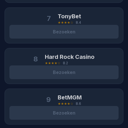
TonyBet
7
★★★★☆
8.4
Bezoeken
Hard Rock Casino
8
★★★★☆
8.2
Bezoeken
BetMGM
9
★★★★☆
8.6
Bezoeken