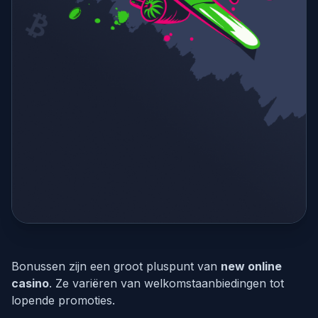
Bonussen zijn een groot pluspunt van
new online
casino
. Ze variëren van welkomstaanbiedingen tot
lopende promoties.