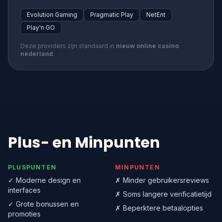
Evolution Gaming
Pragmatic Play
NetEnt
Play'n GO
Deze providers zijn standaard in
nieuw online casino
nederland
.
Plus- en Minpunten
PLUSPUNTEN
MINPUNTEN
✓ Moderne design en
✗ Minder gebruikersreviews
interfaces
✗ Soms langere verificatietijd
✓ Grote bonussen en
✗ Beperktere betaalopties
promoties