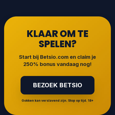
KLAAR OM TE
SPELEN?
Start bij Betsio.com en claim je
250% bonus vandaag nog!
BEZOEK BETSIO
Gokken kan verslavend zijn. Stop op tijd. 18+