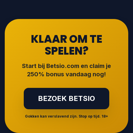
KLAAR OM TE
SPELEN?
Start bij Betsio.com en claim je
250% bonus vandaag nog!
BEZOEK BETSIO
Gokken kan verslavend zijn. Stop op tijd. 18+