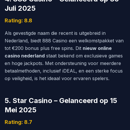
Juli 2025
Rating: 8.8
Als gevestigde naam die recent is uitgebreid in
Nederland, biedt 888 Casino een welkomstpakket van
tot €200 bonus plus free spins. Dit
nieuw online
casino nederland
staat bekend om exclusieve games
en hoge jackpots. Met ondersteuning voor meerdere
betaalmethoden, inclusief iDEAL, en een sterke focus
op veiligheid, is het ideaal voor ervaren spelers.
5. Star Casino – Gelanceerd op 15
Mei 2025
Rating: 8.7