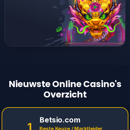
Nieuwste Online Casino's
Overzicht
Betsio.com
1
Beste Keuze / Marktleider