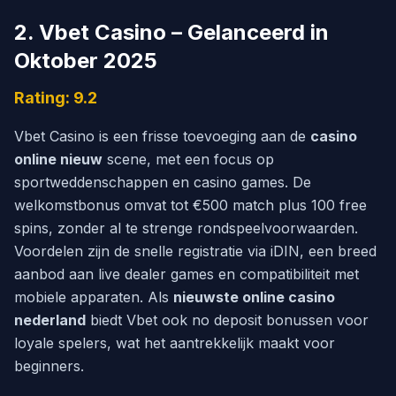
2. Vbet Casino – Gelanceerd in
Oktober 2025
Rating: 9.2
Vbet Casino is een frisse toevoeging aan de
casino
online nieuw
scene, met een focus op
sportweddenschappen en casino games. De
welkomstbonus omvat tot €500 match plus 100 free
spins, zonder al te strenge rondspeelvoorwaarden.
Voordelen zijn de snelle registratie via iDIN, een breed
aanbod aan live dealer games en compatibiliteit met
mobiele apparaten. Als
nieuwste online casino
nederland
biedt Vbet ook no deposit bonussen voor
loyale spelers, wat het aantrekkelijk maakt voor
beginners.