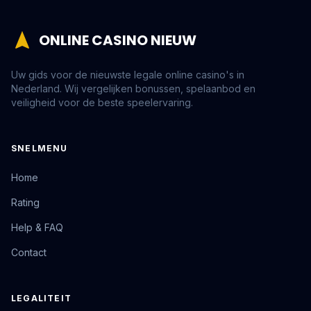
ONLINE CASINO NIEUW
Uw gids voor de nieuwste legale online casino's in
Nederland. Wij vergelijken bonussen, spelaanbod en
veiligheid voor de beste speelervaring.
SNELMENU
Home
Rating
Help & FAQ
Contact
LEGALITEIT