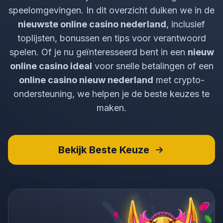
speelomgevingen. In dit overzicht duiken we in de
nieuwste online casino nederland
, inclusief
toplijsten, bonussen en tips voor verantwoord
spelen. Of je nu geïnteresseerd bent in een
nieuw
online casino ideal
voor snelle betalingen of een
online casino nieuw nederland
met crypto-
ondersteuning, we helpen je de beste keuzes te
maken.
Bekijk Beste Keuze