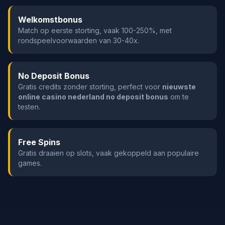
Welkomstbonus
Match op eerste storting, vaak 100-250%, met
rondspeelvoorwaarden van 30-40x.
No Deposit Bonus
Gratis credits zonder storting, perfect voor
nieuwste
online casino nederland no deposit bonus
om te
testen.
Free Spins
Gratis draaien op slots, vaak gekoppeld aan populaire
games.