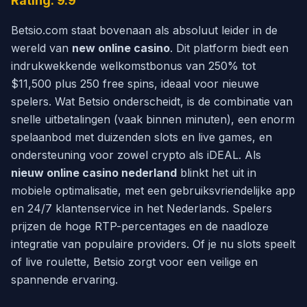
Rating: 9.9
Betsio.com staat bovenaan als absoluut leider in de
wereld van
new online casino
. Dit platform biedt een
indrukwekkende welkomstbonus van 250% tot
$11,500 plus 250 free spins, ideaal voor nieuwe
spelers. Wat Betsio onderscheidt, is de combinatie van
snelle uitbetalingen (vaak binnen minuten), een enorm
spelaanbod met duizenden slots en live games, en
ondersteuning voor zowel crypto als iDEAL. Als
nieuw online casino nederland
blinkt het uit in
mobiele optimalisatie, met een gebruiksvriendelijke app
en 24/7 klantenservice in het Nederlands. Spelers
prijzen de hoge RTP-percentages en de naadloze
integratie van populaire providers. Of je nu slots speelt
of live roulette, Betsio zorgt voor een veilige en
spannende ervaring.