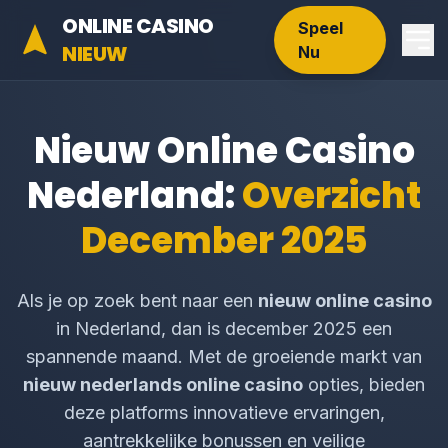
ONLINE CASINO
Speel
NIEUW
Nu
Nieuw Online Casino
Nederland:
Overzicht
December 2025
Als je op zoek bent naar een
nieuw online casino
in Nederland, dan is december 2025 een
spannende maand. Met de groeiende markt van
nieuw nederlands online casino
opties, bieden
deze platforms innovatieve ervaringen,
aantrekkelijke bonussen en veilige