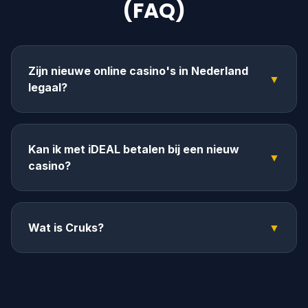
(FAQ)
Zijn nieuwe online casino's in Nederland
▼
legaal?
Kan ik met iDEAL betalen bij een nieuw
▼
casino?
Wat is Cruks?
▼