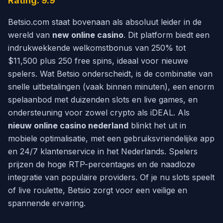
Rating: 9.9
Betsio.com staat bovenaan als absoluut leider in de
wereld van
new online casino
. Dit platform biedt een
indrukwekkende welkomstbonus van 250% tot
$11,500 plus 250 free spins, ideaal voor nieuwe
spelers. Wat Betsio onderscheidt, is de combinatie van
snelle uitbetalingen (vaak binnen minuten), een enorm
spelaanbod met duizenden slots en live games, en
ondersteuning voor zowel crypto als iDEAL. Als
nieuw online casino nederland
blinkt het uit in
mobiele optimalisatie, met een gebruiksvriendelijke app
en 24/7 klantenservice in het Nederlands. Spelers
prijzen de hoge RTP-percentages en de naadloze
integratie van populaire providers. Of je nu slots speelt
of live roulette, Betsio zorgt voor een veilige en
spannende ervaring.