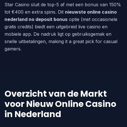
Star Casino sluit de top-5 af met een bonus van 150%
tot €400 en extra spins. Dit
nieuwste online casino
nederland no deposit bonus
optie (met occasionele
gratis credits) biedt een uitgebreid live casino en
mobiele app. De nadruk ligt op gebruiksgemak en
snelle uitbetalingen, making it a great pick for casual
gamers.
Overzicht van de Markt
voor Nieuw Online Casino
in Nederland