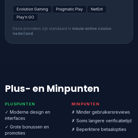
Evolution Gaming
Pragmatic Play
NetEnt
Play'n GO
Deze providers zijn standaard in
nieuw online casino
nederland
.
Plus- en Minpunten
PLUSPUNTEN
MINPUNTEN
✓ Moderne design en
✗ Minder gebruikersreviews
interfaces
✗ Soms langere verificatietijd
✓ Grote bonussen en
✗ Beperktere betaalopties
promoties