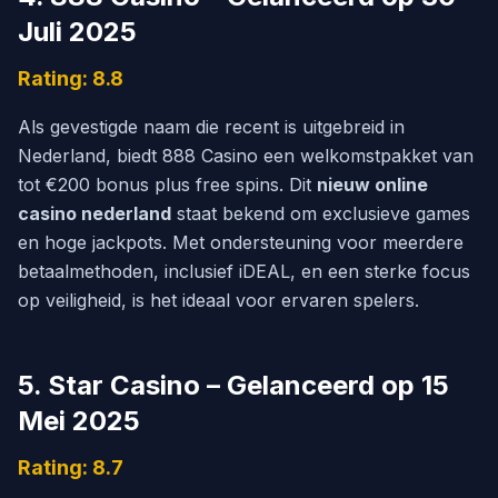
Juli 2025
Rating: 8.8
Als gevestigde naam die recent is uitgebreid in
Nederland, biedt 888 Casino een welkomstpakket van
tot €200 bonus plus free spins. Dit
nieuw online
casino nederland
staat bekend om exclusieve games
en hoge jackpots. Met ondersteuning voor meerdere
betaalmethoden, inclusief iDEAL, en een sterke focus
op veiligheid, is het ideaal voor ervaren spelers.
5. Star Casino – Gelanceerd op 15
Mei 2025
Rating: 8.7