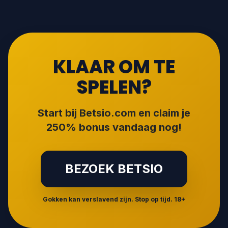
KLAAR OM TE
SPELEN?
Start bij Betsio.com en claim je
250% bonus vandaag nog!
BEZOEK BETSIO
Gokken kan verslavend zijn. Stop op tijd. 18+