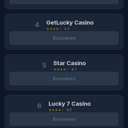
GetLucky Casino
4
★★★★☆
9.0
Bezoeken
Star Casino
5
★★★★☆
8.7
Bezoeken
Lucky 7 Casino
6
★★★★☆
8.5
Bezoeken