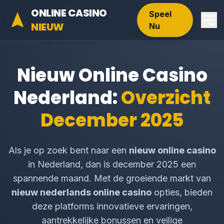
ONLINE CASINO
Speel
NIEUW
Nu
Nieuw Online Casino
Nederland:
Overzicht
December 2025
Als je op zoek bent naar een
nieuw online casino
in Nederland, dan is december 2025 een
spannende maand. Met de groeiende markt van
nieuw nederlands online casino
opties, bieden
deze platforms innovatieve ervaringen,
aantrekkelijke bonussen en veilige