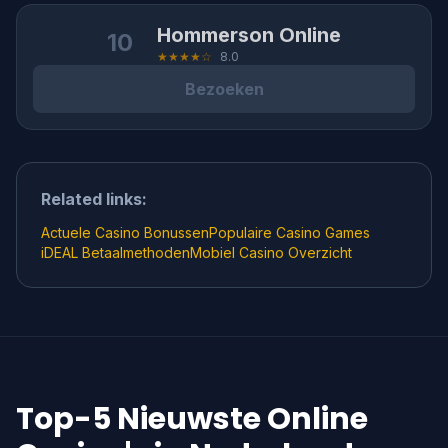
Hommerson Online
10
★★★★☆
8.0
Bezoeken
Related links:
Actuele Casino Bonussen
Populaire Casino Games
iDEAL Betaalmethoden
Mobiel Casino Overzicht
Top-5 Nieuwste Online