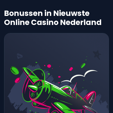
Bonussen in Nieuwste
Online Casino Nederland