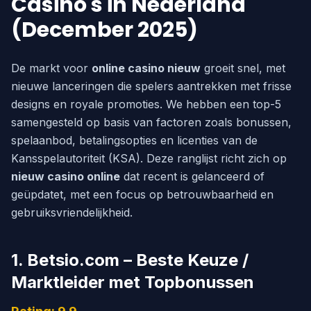
Casino's in Nederland
(December 2025)
De markt voor
online casino nieuw
groeit snel, met
nieuwe lanceringen die spelers aantrekken met frisse
designs en royale promoties. We hebben een top-5
samengesteld op basis van factoren zoals bonussen,
spelaanbod, betalingsopties en licenties van de
Kansspelautoriteit (KSA). Deze ranglijst richt zich op
nieuw casino online
dat recent is gelanceerd of
geüpdatet, met een focus op betrouwbaarheid en
gebruiksvriendelijkheid.
1. Betsio.com – Beste Keuze /
Marktleider met Topbonussen