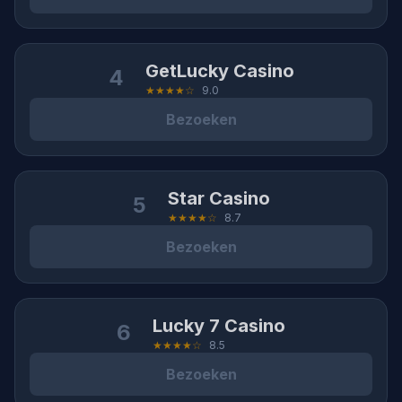
GetLucky Casino
4
★★★★☆
9.0
Bezoeken
Star Casino
5
★★★★☆
8.7
Bezoeken
Lucky 7 Casino
6
★★★★☆
8.5
Bezoeken