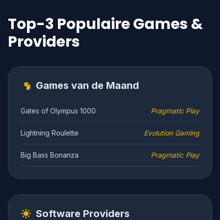
Top-3 Populaire Games &
Providers
Games van de Maand
Gates of Olympus 1000
Pragmatic Play
Lightning Roulette
Evolution Gaming
Big Bass Bonanza
Pragmatic Play
Software Providers