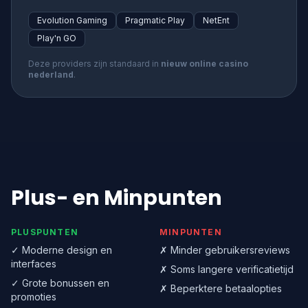
Evolution Gaming
Pragmatic Play
NetEnt
Play'n GO
Deze providers zijn standaard in
nieuw online casino
nederland
.
Plus- en Minpunten
PLUSPUNTEN
MINPUNTEN
✓ Moderne design en
✗ Minder gebruikersreviews
interfaces
✗ Soms langere verificatietijd
✓ Grote bonussen en
✗ Beperktere betaalopties
promoties