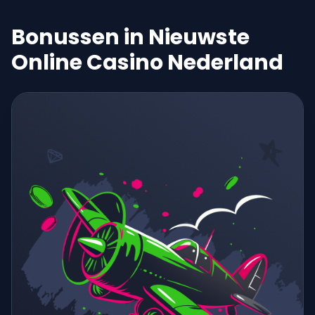
Bonussen in Nieuwste
Online Casino Nederland