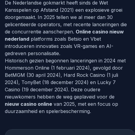
De Nederlandse gokmarkt heeft sinds de Wet
Kansspelen op Afstand (2021) een explosieve groei
doorgemaakt. In 2025 tellen we al meer dan 30
gelicentieerde operators, met recente lanceringen die
de concurrentie aanscherpen.
Online casino nieuw
nederland
platforms zoals Betsio en Vbet
introduceren innovaties zoals VR-games en AI-
gedreven personalisatie.
Historisch gezien begonnen lanceringen in 2024 met
Hommerson Online (1 februari 2024), gevolgd door
BetMGM (30 april 2024), Hard Rock Casino (1 juli
2024), TonyBet (18 december 2024) en Lucky 7
Casino (19 december 2024). Deze oudere
nieuwkomers hebben de weg geplaveid voor de
nieuw casino online
van 2025, met een focus op
duurzaamheid en spelerbescherming.