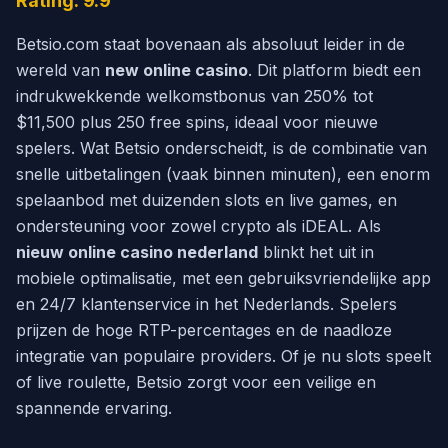
Rating: 9.9
Betsio.com staat bovenaan als absoluut leider in de
wereld van
new online casino
. Dit platform biedt een
indrukwekkende welkomstbonus van 250% tot
$11,500 plus 250 free spins, ideaal voor nieuwe
spelers. Wat Betsio onderscheidt, is de combinatie van
snelle uitbetalingen (vaak binnen minuten), een enorm
spelaanbod met duizenden slots en live games, en
ondersteuning voor zowel crypto als iDEAL. Als
nieuw online casino nederland
blinkt het uit in
mobiele optimalisatie, met een gebruiksvriendelijke app
en 24/7 klantenservice in het Nederlands. Spelers
prijzen de hoge RTP-percentages en de naadloze
integratie van populaire providers. Of je nu slots speelt
of live roulette, Betsio zorgt voor een veilige en
spannende ervaring.