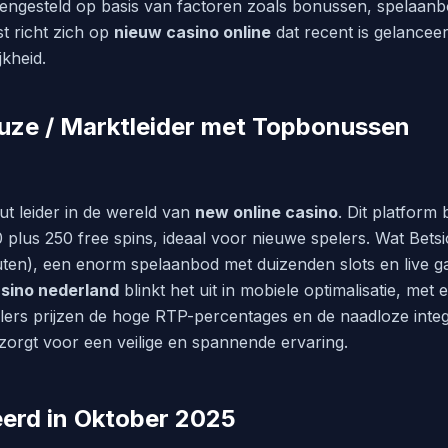
gesteld op basis van factoren zoals bonussen, spelaanbod,
st richt zich op
nieuw casino online
dat recent is gelancee
kheid.
euze / Marktleider met Topbonussen
ut leider in de wereld van
new online casino
. Dit platform
lus 250 free spins, ideaal voor nieuwe spelers. Wat Betsio
nuten), een enorm spelaanbod met duizenden slots en live 
asino nederland
blinkt het uit in mobiele optimalisatie, met
lers prijzen de hoge RTP-percentages en de naadloze integr
io zorgt voor een veilige en spannende ervaring.
eerd in Oktober 2025