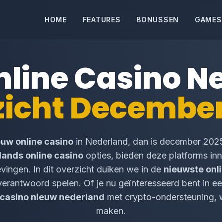
HOME
FEATURES
BONUSSEN
GAMES
line Casino N
zicht December
euw online casino
in Nederland, dan is december 20
ands online casino
opties, bieden deze platforms inn
ingen. In dit overzicht duiken we in de
nieuwste onl
 verantwoord spelen. Of je nu geïnteresseerd bent in e
 casino nieuw nederland
met crypto-ondersteuning, w
maken.