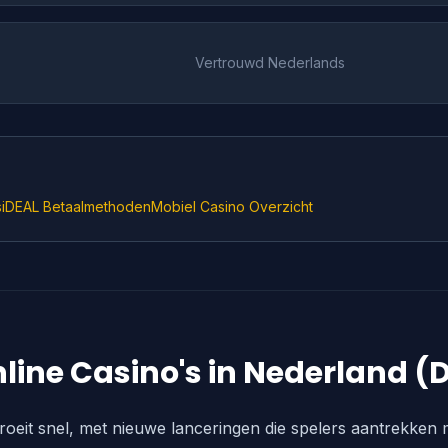
Vertrouwd Nederlands
s
iDEAL Betaalmethoden
Mobiel Casino Overzicht
line Casino's in Nederland 
roeit snel, met nieuwe lanceringen die spelers aantrekken m