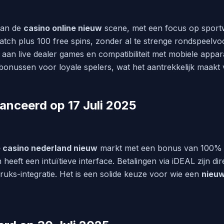
 aan de
casino online nieuw
scene, met een focus op spor
h plus 100 free spins, zonder al te strenge rondspeelvoo
d aan live dealer games en compatibiliteit met mobiele appa
bonussen voor loyale spelers, wat het aantrekkelijk maakt
anceerd op 17 Juli 2025
e casino nederland nieuw
markt met een bonus van 100% to
 heeft een intuïtieve interface. Betalingen via iDEAL zijn di
uks-integratie. Het is een solide keuze voor wie een
nieuw