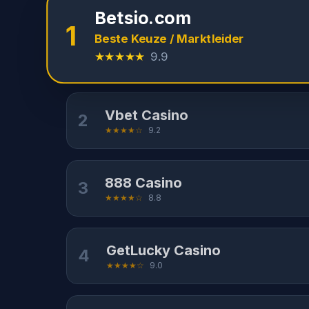
Betsio.com
1
Beste Keuze / Marktleider
★★★★★
9.9
Vbet Casino
2
★★★★☆
9.2
888 Casino
3
★★★★☆
8.8
GetLucky Casino
4
★★★★☆
9.0