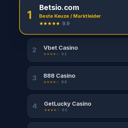
Betsio.com
1
Beste Keuze / Marktleider
★★★★★
9.9
Vbet Casino
2
★★★★☆
9.2
888 Casino
3
★★★★☆
8.8
GetLucky Casino
4
★★★★☆
9.0