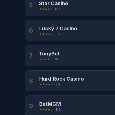
Star Casino
5
★★★★☆
8.7
Lucky 7 Casino
6
★★★★☆
8.5
TonyBet
7
★★★★☆
8.4
Hard Rock Casino
8
★★★★☆
8.2
BetMGM
9
★★★★☆
8.6