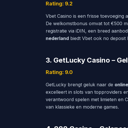
Rating: 9.2
Vbet Casino is een frisse toevoeging
De welkomstbonus omvat tot €500 matc
registratie via iDIN, een breed aanbo
nederland
biedt Vbet ook no deposit 
3. GetLucky Casino – Gel
Rating: 9.0
GetLucky brengt geluk naar de
onlin
excelleert in slots van topproviders en
verantwoord spelen met limieten en Cr
van klassieke en moderne games.