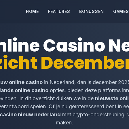
HOME
FEATURES
BONUSSEN
GAMES
line Casino N
zicht December
euw online casino
in Nederland, dan is december 20
ands online casino
opties, bieden deze platforms inn
ingen. In dit overzicht duiken we in de
nieuwste onl
 verantwoord spelen. Of je nu geïnteresseerd bent in e
 casino nieuw nederland
met crypto-ondersteuning, w
maken.