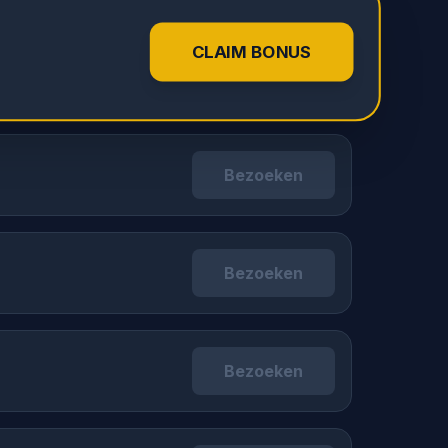
CLAIM BONUS
Bezoeken
Bezoeken
Bezoeken