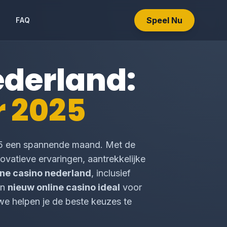
Speel Nu
FAQ
ederland:
 2025
25 een spannende maand. Met de
ovatieve ervaringen, aantrekkelijke
ine casino nederland
, inclusief
en
nieuw online casino ideal
voor
e helpen je de beste keuzes te