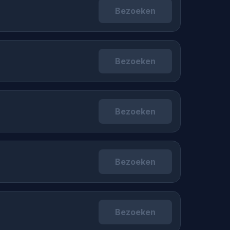
Bezoeken
Bezoeken
Bezoeken
Bezoeken
Bezoeken