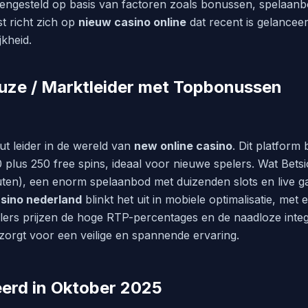
gesteld op basis van factoren zoals bonussen, spelaanbod,
st richt zich op
nieuw casino online
dat recent is gelancee
kheid.
euze / Marktleider met Topbonussen
ut leider in de wereld van
new online casino
. Dit platform
lus 250 free spins, ideaal voor nieuwe spelers. Wat Betsio
nuten), een enorm spelaanbod met duizenden slots en live 
asino nederland
blinkt het uit in mobiele optimalisatie, met
lers prijzen de hoge RTP-percentages en de naadloze integr
io zorgt voor een veilige en spannende ervaring.
eerd in Oktober 2025