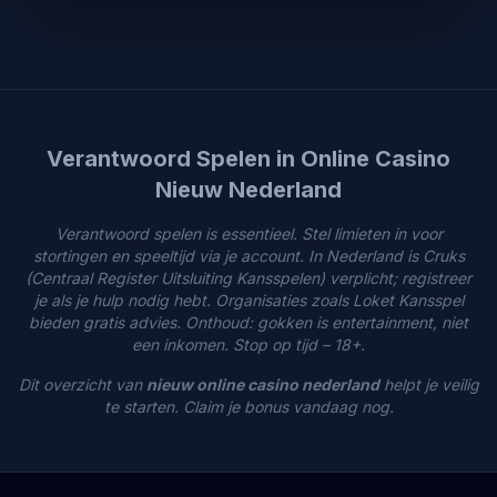
Verantwoord Spelen in Online Casino
Nieuw Nederland
Verantwoord spelen is essentieel. Stel limieten in voor
stortingen en speeltijd via je account. In Nederland is Cruks
(Centraal Register Uitsluiting Kansspelen) verplicht; registreer
je als je hulp nodig hebt. Organisaties zoals Loket Kansspel
bieden gratis advies. Onthoud: gokken is entertainment, niet
een inkomen. Stop op tijd – 18+.
Dit overzicht van
nieuw online casino nederland
helpt je veilig
te starten. Claim je bonus vandaag nog.