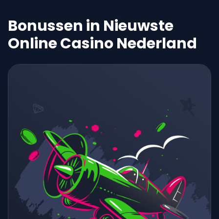
Bonussen in Nieuwste
Online Casino Nederland