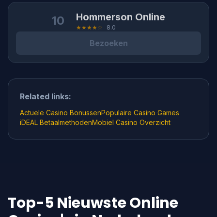
Hommerson Online
10
★★★★☆
8.0
Bezoeken
Related links:
Actuele Casino Bonussen
Populaire Casino Games
iDEAL Betaalmethoden
Mobiel Casino Overzicht
Top-5 Nieuwste Online