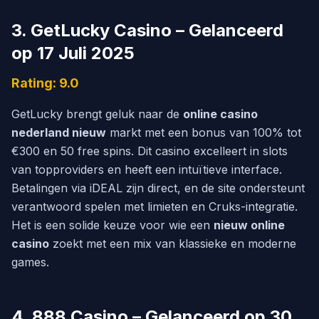
3. GetLucky Casino – Gelanceerd
op 17 Juli 2025
Rating: 9.0
GetLucky brengt geluk naar de
online casino
nederland nieuw
markt met een bonus van 100% tot
€300 en 50 free spins. Dit casino excelleert in slots
van topproviders en heeft een intuïtieve interface.
Betalingen via iDEAL zijn direct, en de site ondersteunt
verantwoord spelen met limieten en Cruks-integratie.
Het is een solide keuze voor wie een
nieuw online
casino
zoekt met een mix van klassieke en moderne
games.
4. 888 Casino – Gelanceerd op 30