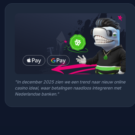
"In december 2025 zien we een trend naar nieuw online
casino ideal, waar betalingen naadloos integreren met
Nederlandse banken."