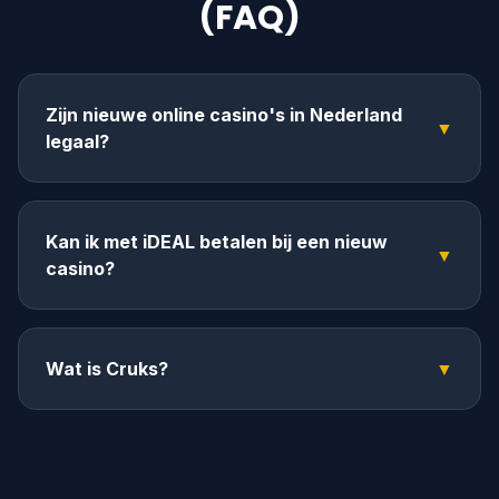
(FAQ)
Zijn nieuwe online casino's in Nederland
▼
legaal?
Kan ik met iDEAL betalen bij een nieuw
▼
casino?
Wat is Cruks?
▼